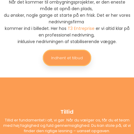
Når det kommer til ombygningsprojekter, er den eneste
måde at opnå den plads,
du ønsker, nogle gange at starte på en frisk.​ Det er her vores
nedrivningsfirma
kommer ind i billedet. Her hos
T3 Entreprise
er vi altid klar på
en professionel nedrivning,
inklusive nedrivningen af stabiliserende vægge.
Indhent et tilbud
Tillid
Tillid er fundamentet i alt, vi gør. Når du vælger os, får du et team
med høj faglighed og fuld gennemsigtighed. Du kan stole på, at vi
finder den rigtige løsning – uanset opgaven.