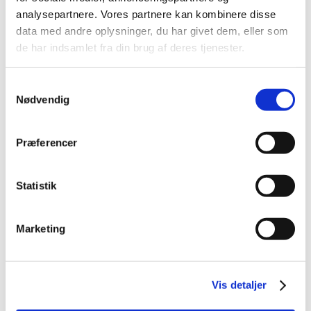
analysepartnere. Vores partnere kan kombinere disse
LAD OS OPNÅ DINE MÅL
data med andre oplysninger, du har givet dem, eller som
Er du klar til at høre mere om et professionelt
de har indsamlet fra din brug af deres tjenester.
nedrivningsfirma, der håndterer selv de mest
udfordrende projekter? Så kontakt vores firma
Samtykkevalg
allerede i dag og lad os sammen opnå dine
Nødvendig
byggemål – uanset om du ønsker at ombygge eller
starte helt forfra.
Præferencer
Vi klarer nemlig det hele.​
Statistik
Følg os på de
sociale medier​
Marketing
Vis detaljer