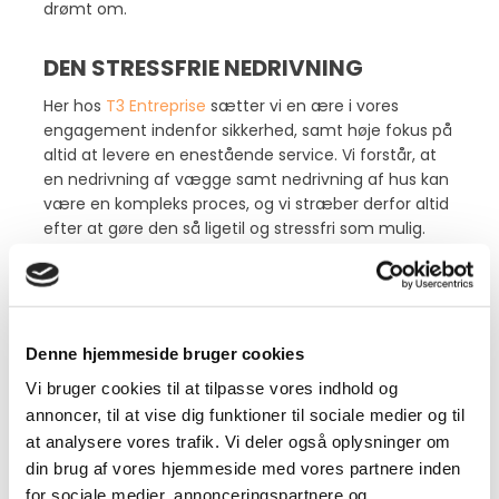
drømt om.
DEN STRESSFRIE NEDRIVNING
Her hos
T3 Entreprise
sætter vi en ære i vores
engagement indenfor sikkerhed, samt høje fokus på
altid at levere en enestående service. Vi forstår, at
en nedrivning af vægge samt nedrivning af hus kan
være en kompleks proces, og vi stræber derfor altid
efter at gøre den så ligetil og stressfri som mulig.
Herudover er vi dedikerede til at levere
professionelle nedrivninger til både
konkurrencedygtige og gennemsigtige priser. Vi
giver dig derfor altid et detaljeret tilbud før start, der
Denne hjemmeside bruger cookies
inkluderer enhver omkostning forbundet med
Vi bruger cookies til at tilpasse vores indhold og
projektet, så du kan være sikker på at kunne træffe
annoncer, til at vise dig funktioner til sociale medier og til
et informeret valg.
at analysere vores trafik. Vi deler også oplysninger om
Her tror vi nemlig på, at tillid er kernen i ethvert godt
din brug af vores hjemmeside med vores partnere inden
samarbejde.
for sociale medier, annonceringspartnere og