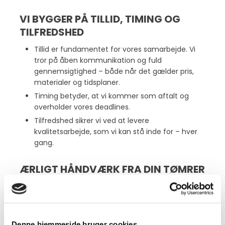
VI BYGGER PÅ TILLID, TIMING OG
TILFREDSHED
Tillid er fundamentet for vores samarbejde. Vi
tror på åben kommunikation og fuld
gennemsigtighed – både når det gælder pris,
materialer og tidsplaner.
Timing betyder, at vi kommer som aftalt og
overholder vores deadlines.
Tilfredshed sikrer vi ved at levere
kvalitetsarbejde, som vi kan stå inde for – hver
gang.
ÆRLIGT HÅNDVÆRK FRA DIN TØMRER
Vi går op i at skabe tryghed gennem hele forløbet.
Derfor arbejder vi tæt sammen med dig – fra idé og
planlægning til det færdige resultat. Du får løbende
opdateringer, så du altid ved, hvor vi er i processen.
Denne hjemmeside bruger cookies