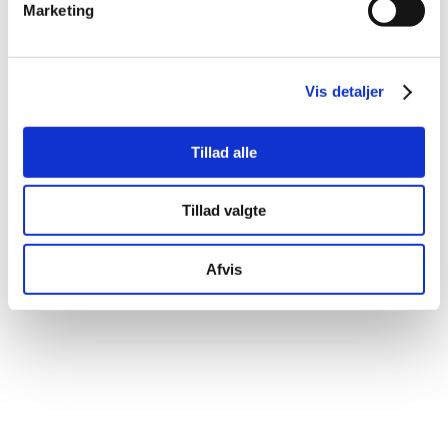
Haveservice
|
Fugttekniker
|
Affugtning
|
Marketing
Totalentreprise
|
Opsætning af hegn
Vis detaljer
Følg os på de
sociale medier​
Tillad alle
Tillad valgte
Afvis