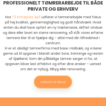
PROFESSIONELT TØMRERARBEJDE TIL BÅDE
PRIVATE OG ERHVERV
Hos
T3 Entreprise ApS
udfører vi tømrerarbejde med fokus
på høj kvalitet, gennemsigtighed og godt håndværk. Hvad
enten du skal have opført en ny træterrasse, skiftet vinduer
og døre eller lavet en større renovering, så står vores erfarne
tømrere klar til at hjælpe dig – altid med din tilfredshed i
centrum.
Vi er et alsidigt tømrerfirma med base i Holbæk, og vi kører
gerne ud til opgaver i blandt andet Sorø, Svinninge og resten
af Sjælland. Som din pålidelige tømrer sørger vi for, at
opgaven bliver løst effektivt og efter dine ønsker – uanset
om det er nybyg, tilbyg eller renovering.
Indhent et tilbud