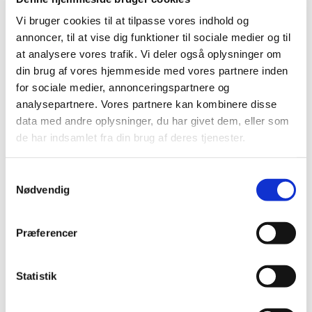
Vores tømrere er dedikerede, professionelle og
Vi bruger cookies til at tilpasse vores indhold og
sætter en ære i godt håndværk.
annoncer, til at vise dig funktioner til sociale medier og til
Vi udfører en bred vifte af opgaver, herunder
at analysere vores trafik. Vi deler også oplysninger om
opbygning af træterrasser, udskiftning af vinduer og
din brug af vores hjemmeside med vores partnere inden
døre, montering af køkkener samt både indvendige
for sociale medier, annonceringspartnere og
og udvendige renoveringer. Kort sagt: vi løser alt
analysepartnere. Vores partnere kan kombinere disse
inden for klassisk og moderne tømrerarbejde – altid
data med andre oplysninger, du har givet dem, eller som
med fokus på kvalitet og gode løsninger.
de har indsamlet fra din brug af deres tjenester.
KONTAKT OS OG FÅ ET
Samtykkevalg
UFORPLIGTENDE TILBUD I DAG
Nødvendig
Vi tilbyder altid en ærlig vurdering og et skriftligt
tilbud – ofte med fast pris.
Kontakt os
allerede i dag
Præferencer
og få en kompetent tømrer ud at se på din opgave.
Ring på
49 49 46 46
eller skriv til
hjalte@t3entreprise.dk
Statistik
Læs mere om: